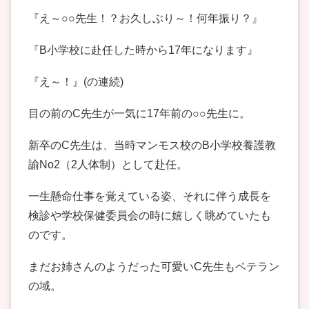
『え～○○先生！？お久しぶり～！何年振り？』
『B小学校に赴任した時から17年になります』
『え～！』(の連続)
目の前のC先生が一気に17年前の○○先生に。
新卒のC先生は、当時マンモス校のB小学校養護教
諭No2（2人体制）として赴任。
一生懸命仕事を覚えている姿、それに伴う成長を
検診や学校保健委員会の時に嬉しく眺めていたも
のです。
まだお姉さんのようだった可愛いC先生もベテラン
の域。