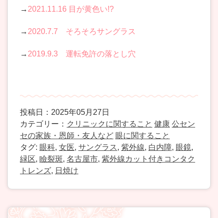
→
2021.11.16 目が黄色い!?
→
2020.7.7 そろそろサングラス
→
2019.9.3 運転免許の落とし穴
投稿日：2025年05月27日
カテゴリー：
クリニックに関すること
健康
公セン
セの家族・恩師・友人など
眼に関すること
タグ:
眼科
,
女医
,
サングラス
,
紫外線
,
白内障
,
眼鏡
,
緑区
,
瞼裂斑
,
名古屋市
,
紫外線カット付きコンタク
トレンズ
,
日焼け