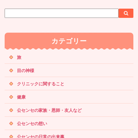
サ
検
検
イ
索
索
ト
内
カテゴリー
検
索
旅
目の神様
クリニックに関すること
健康
公センセの家族・恩師・友人など
公センセの想い
公センセの日常の出来事