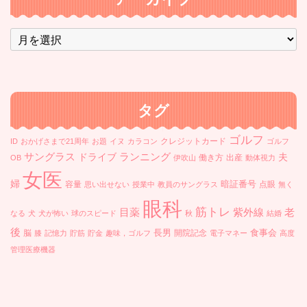
ア
ー
カ
イ
ブ
タグ
ゴルフ
クレジットカード
ID
おかげさまで21周年
お題
イヌ
カラコン
ゴルフ
ランニング
サングラス
ドライブ
夫
働き方
出産
OB
伊吹山
動体視力
女医
婦
暗証番号
容量
点眼
思い出せない
授業中
教員のサングラス
無く
眼科
筋トレ
目薬
紫外線
老
なる
犬
犬が怖い
球のスピード
秋
結婚
後
長男
食事会
脳
開院記念
膝
記憶力
貯筋
貯金
趣味，ゴルフ
電子マネー
高度
管理医療機器