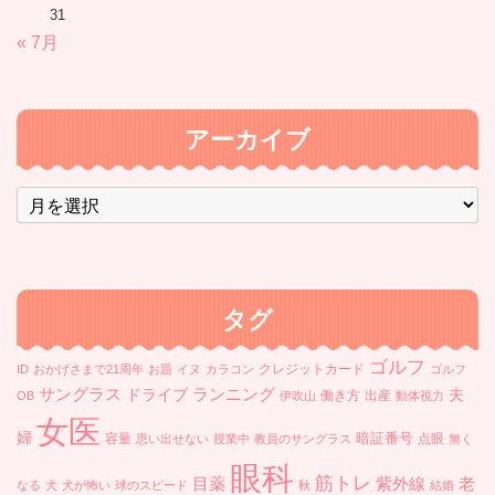
31
« 7月
アーカイブ
ア
ー
カ
イ
ブ
タグ
ゴルフ
クレジットカード
ID
おかげさまで21周年
お題
イヌ
カラコン
ゴルフ
ランニング
サングラス
ドライブ
夫
働き方
出産
OB
伊吹山
動体視力
女医
婦
暗証番号
容量
点眼
思い出せない
授業中
教員のサングラス
無く
眼科
筋トレ
目薬
紫外線
老
なる
犬
犬が怖い
球のスピード
秋
結婚