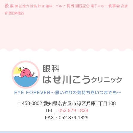
後
長男
食事会
脳
開院記念
膝
記憶力
貯筋
貯金
趣味，ゴルフ
電子マネー
高度
管理医療機器
〒458-0802 愛知県名古屋市緑区兵庫1丁目108
TEL：
052-879-1828
FAX：052-879-1829