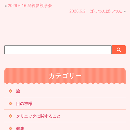
«
2029.6.16 弱視斜視学会
2026.6.2 ぱっつんぱっつん
»
サ
検
検
イ
索
索
ト
内
カテゴリー
検
索
旅
目の神様
クリニックに関すること
健康