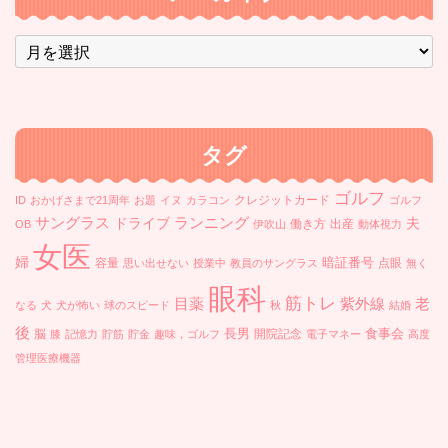
ア
ー
カ
イ
ブ
タグ
ゴルフ
クレジットカード
ID
おかげさまで21周年
お題
イヌ
カラコン
ゴルフ
ランニング
サングラス
ドライブ
夫
働き方
出産
OB
伊吹山
動体視力
女医
婦
暗証番号
容量
点眼
思い出せない
授業中
教員のサングラス
無く
眼科
筋トレ
目薬
紫外線
老
なる
犬
犬が怖い
球のスピード
秋
結婚
後
長男
食事会
脳
開院記念
膝
記憶力
貯筋
貯金
趣味，ゴルフ
電子マネー
高度
管理医療機器