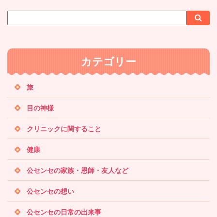
サ
検
検
イ
索
索
ト
内
カテゴリー
検
索
旅
目の神様
クリニックに関すること
健康
公センセの家族・恩師・友人など
公センセの想い
公センセの日常の出来事