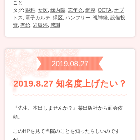
こと
タグ:
眼科
,
女医
,
緑内障
,
忘年会
,
網膜
,
OCTA
,
オプ
トス
,
電子カルテ
,
緑区
,
ハンフリー
,
視神経
,
設備投
資
,
有給
,
岩盤浴
,
感謝
2019.08.27
2019.8.27 知名度上げたい？
『先生、本出しませんか？』某出版社から面会依
頼。
このHPを見て当院のことを知ったらしいのです
が。