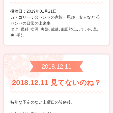
投稿日：2019年01月21日
カテゴリー：
公センセの家族・恩師・友人など
公
センセの日常の出来事
タグ:
眼科
,
女医
,
夫婦
,
裁縫
,
織田裕二
,
パッチ
,
革
,
夫
,
手芸
2018.12.11
2018.12.11 見てないのね？
特別な予定のない土曜日の診療後。