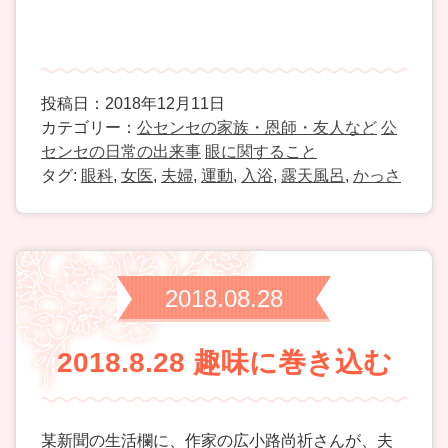
投稿日：2018年12月11日
カテゴリー：
公センセの家族・恩師・友人など
公
センセの日常の出来事
眼に関すること
タグ:
眼科
,
女医
,
夫婦
,
運動
,
入浴
,
露天風呂
,
かっさ
2018.08.28
2018.8.28 趣味に巻き込む
某新聞の生活欄に、作家の広小路尚祈さんが、夫