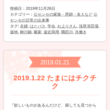
投稿日：2019年11月26日
カテゴリー：
公センセの家族・恩師・友人など
公
センセの日常の出来事
タグ:
夫婦
,
はとバス
,
学会
,
お上りさん
,
浅草演芸場
,
築地
,
柳川鍋
,
噺家
,
遠近両用
,
隅田川
,
共働き
2019.01.21
2019.1.22 たまにはチクチ
ク
『欲しいものがあるんだけど、探しても見つから