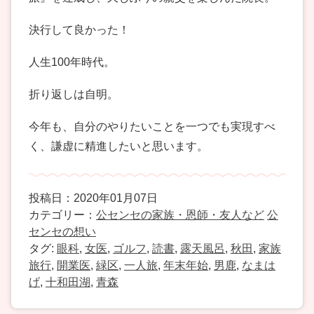
決行して良かった！
人生100年時代。
折り返しは自明。
今年も、自分のやりたいことを一つでも実現すべ
く、謙虚に精進したいと思います。
投稿日：2020年01月07日
カテゴリー：
公センセの家族・恩師・友人など
公
センセの想い
タグ:
眼科
,
女医
,
ゴルフ
,
読書
,
露天風呂
,
秋田
,
家族
旅行
,
開業医
,
緑区
,
一人旅
,
年末年始
,
男鹿
,
なまは
げ
,
十和田湖
,
青森