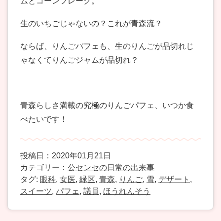
ムとコーンフレーク。
生のいちごじゃないの？これが青森流？
ならば、りんごパフェも、生のりんごが品切れじ
ゃなくてりんごジャムが品切れ？
青森らしさ満載の究極のりんごパフェ、いつか食
べたいです！
投稿日：2020年01月21日
カテゴリー：
公センセの日常の出来事
タグ:
眼科
,
女医
,
緑区
,
青森
,
りんご
,
雪
,
デザート
,
スイーツ
,
パフェ
,
議員
,
ほうれんそう