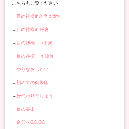
こちらもご覧ください
→
目の神様in奈良＆愛知
→
目の神様in 鎌倉
→
目の神様 in平泉
→
目の神様 in 仙台
→
やりなおしたい？
→
初めての御朱印
→
身代わりどじょう
→
目の霊山
→
余呉へGO,GO