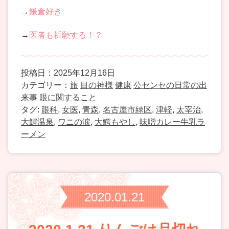
→
鎌倉好き
→
医者も祈願する！？
投稿日：2025年12月16日
カテゴリー：
旅
目の神様
健康
公センセの日常の出
来事
眼に関すること
タグ:
眼科
,
女医
,
青森
,
名古屋市緑区
,
津軽
,
太宰治
,
大鰐温泉
,
ワニの涙
,
大鰐もやし
,
味噌カレー牛乳ラ
ーメン
2020.01.21