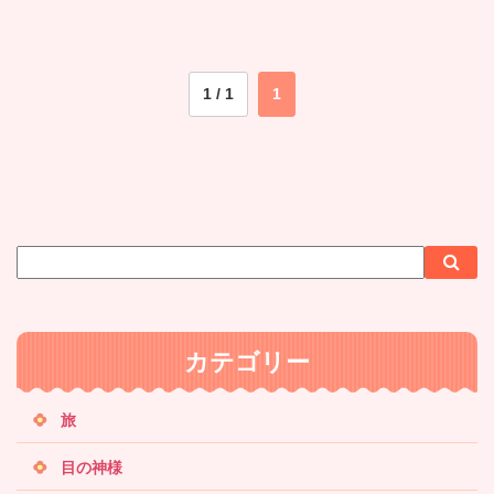
1 / 1
1
サ
検
検
イ
索
索
ト
内
カテゴリー
検
索
旅
目の神様