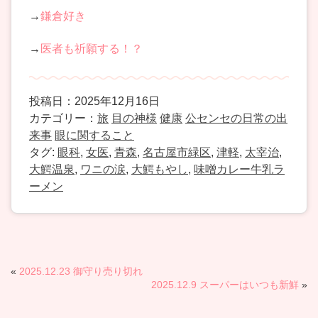
→
鎌倉好き
→
医者も祈願する！？
投稿日：2025年12月16日
カテゴリー：
旅
目の神様
健康
公センセの日常の出
来事
眼に関すること
タグ:
眼科
,
女医
,
青森
,
名古屋市緑区
,
津軽
,
太宰治
,
大鰐温泉
,
ワニの涙
,
大鰐もやし
,
味噌カレー牛乳ラ
ーメン
«
2025.12.23 御守り売り切れ
2025.12.9 スーパーはいつも新鮮
»