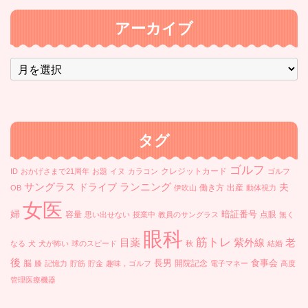
アーカイブ
ア
ー
カ
イ
ブ
タグ
ゴルフ
クレジットカード
ID
おかげさまで21周年
お題
イヌ
カラコン
ゴルフ
ランニング
サングラス
ドライブ
夫
働き方
出産
OB
伊吹山
動体視力
女医
婦
暗証番号
容量
点眼
思い出せない
授業中
教員のサングラス
無く
眼科
筋トレ
目薬
紫外線
老
なる
犬
犬が怖い
球のスピード
秋
結婚
後
長男
食事会
脳
開院記念
膝
記憶力
貯筋
貯金
趣味，ゴルフ
電子マネー
高度
管理医療機器