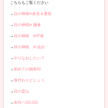
こちらもご覧ください
→
目の神様in奈良＆愛知
→
目の神様in 鎌倉
→
目の神様 in平泉
→
目の神様 in 仙台
→
やりなおしたい？
→
初めての御朱印
→
身代わりどじょう
→
目の霊山
→
余呉へGO,GO