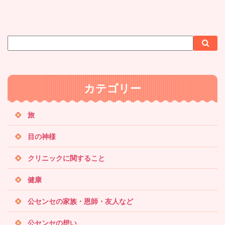
サ
検
検
イ
索
索
ト
内
カテゴリー
検
索
旅
目の神様
クリニックに関すること
健康
公センセの家族・恩師・友人など
公センセの想い