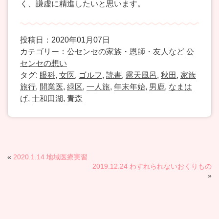
く、謙虚に精進したいと思います。
投稿日：2020年01月07日
カテゴリー：
公センセの家族・恩師・友人など
公
センセの想い
タグ:
眼科
,
女医
,
ゴルフ
,
読書
,
露天風呂
,
秋田
,
家族
旅行
,
開業医
,
緑区
,
一人旅
,
年末年始
,
男鹿
,
なまは
げ
,
十和田湖
,
青森
«
2020.1.14 地域医療実習
2019.12.24 わすれられないおくりもの
»