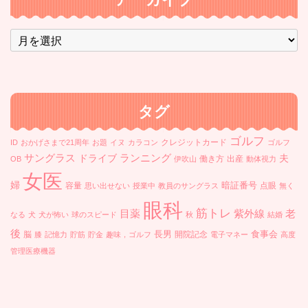
ア
ー
カ
イ
ブ
タグ
ゴルフ
クレジットカード
ID
おかげさまで21周年
お題
イヌ
カラコン
ゴルフ
ランニング
サングラス
ドライブ
夫
働き方
出産
OB
伊吹山
動体視力
女医
婦
暗証番号
容量
点眼
思い出せない
授業中
教員のサングラス
無く
眼科
筋トレ
目薬
紫外線
老
なる
犬
犬が怖い
球のスピード
秋
結婚
後
長男
食事会
脳
開院記念
膝
記憶力
貯筋
貯金
趣味，ゴルフ
電子マネー
高度
管理医療機器