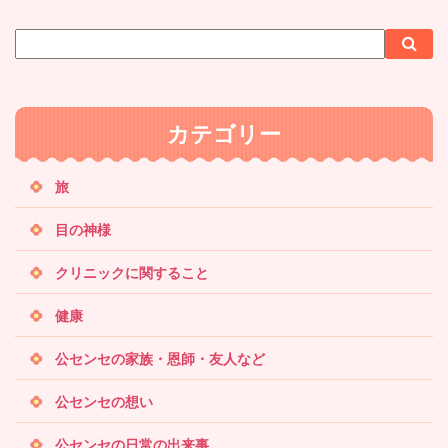
サ
検
検
イ
索
索
ト
内
カテゴリー
検
索
旅
目の神様
クリニックに関すること
健康
公センセの家族・恩師・友人など
公センセの想い
公センセの日常の出来事