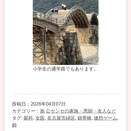
小学生の通学路でもあります。
投稿日：2026年04月07日
カテゴリー：
旅
公センセの家族・恩師・友人など
タグ:
眼科
,
女医
,
名古屋市緑区
,
錦帯橋
,
連想ゲーム
,
錦