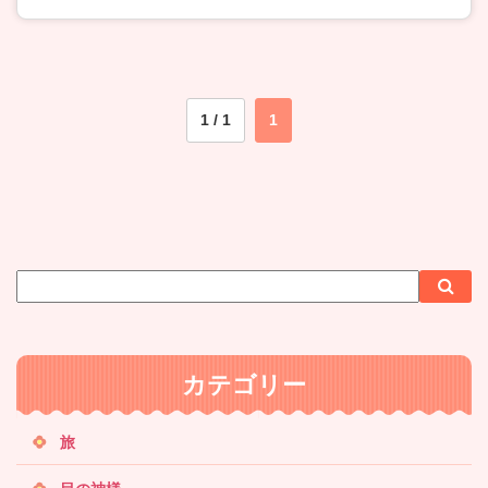
1 / 1
1
サ
検
検
イ
索
索
ト
内
カテゴリー
検
索
旅