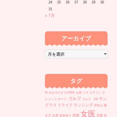
24
25
26
27
28
29
30
31
« 7月
アーカイブ
ア
ー
カ
イ
ブ
タグ
ク
ID
おかげさまで21周年
お題
イヌ
カラコン
ゴルフ
サン
レジットカード
ゴルフ OB
ランニング
グラス
ドライブ
働
伊吹山
女医
夫婦
き方
出産
容量
動体視力
思