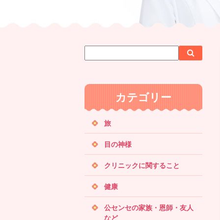
サ
検
検
イ
索
索
ト
内
カテゴリー
検
索
旅
目の神様
クリニックに関すること
健康
公センセの家族・恩師・友人
など