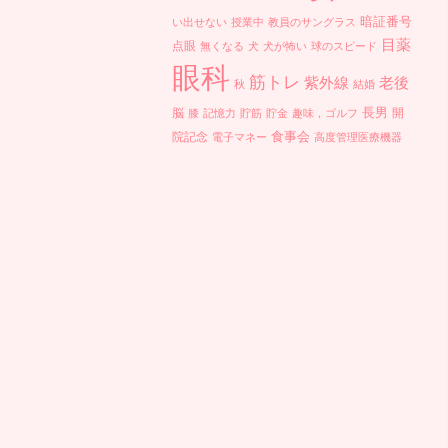
暗証番号
い出せない
授業中
教員のサングラス
目薬
点眼
無くなる
犬
犬が怖い
球のスピード
眼科
筋トレ
紫外線
老後
秋
結婚
長男
脳
開
膝
記憶力
貯筋
貯金
趣味，ゴルフ
食事会
院記念
電子マネー
高度管理医療機器