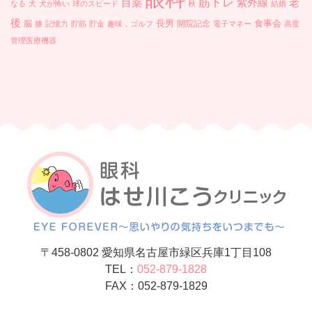
筋トレ
目薬
紫外線
老
なる
犬
犬が怖い
球のスピード
秋
結婚
後
長男
食事会
脳
開院記念
膝
記憶力
貯筋
貯金
趣味，ゴルフ
電子マネー
高度
管理医療機器
〒458-0802 愛知県名古屋市緑区兵庫1丁目108
TEL：
052-879-1828
FAX：052-879-1829