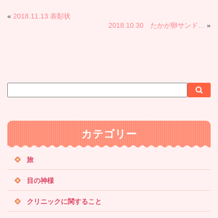
«
2018.11.13 表彰状
2018.10.30 たかが卵サンド…
»
サ
検
検
イ
索
索
ト
内
カテゴリー
検
索
旅
目の神様
クリニックに関すること