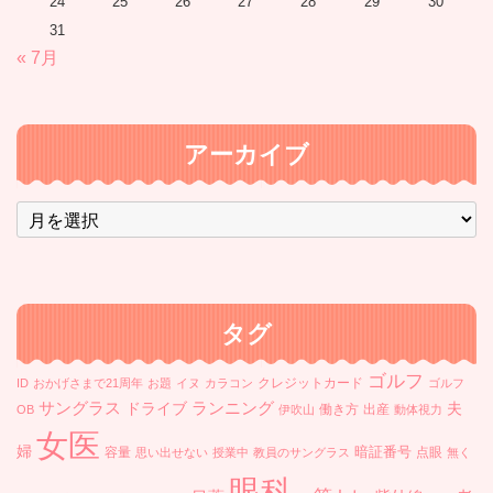
24
25
26
27
28
29
30
31
« 7月
アーカイブ
ア
ー
カ
イ
ブ
タグ
ゴルフ
クレジットカード
ID
おかげさまで21周年
お題
イヌ
カラコン
ゴルフ
ランニング
サングラス
ドライブ
夫
働き方
出産
OB
伊吹山
動体視力
女医
婦
暗証番号
容量
点眼
思い出せない
授業中
教員のサングラス
無く
眼科