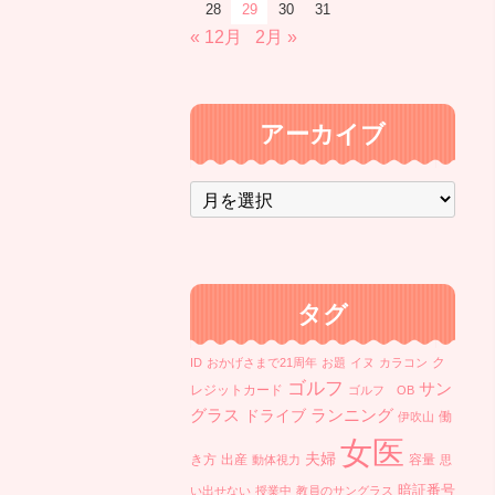
28
29
30
31
« 12月
2月 »
アーカイブ
ア
ー
カ
イ
ブ
タグ
ク
ID
おかげさまで21周年
お題
イヌ
カラコン
ゴルフ
サン
レジットカード
ゴルフ OB
ランニング
グラス
ドライブ
働
伊吹山
女医
夫婦
き方
出産
容量
動体視力
思
暗証番号
い出せない
授業中
教員のサングラス