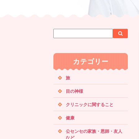
サ
検
検
イ
索
索
ト
内
カテゴリー
検
索
旅
目の神様
クリニックに関すること
健康
公センセの家族・恩師・友人
など