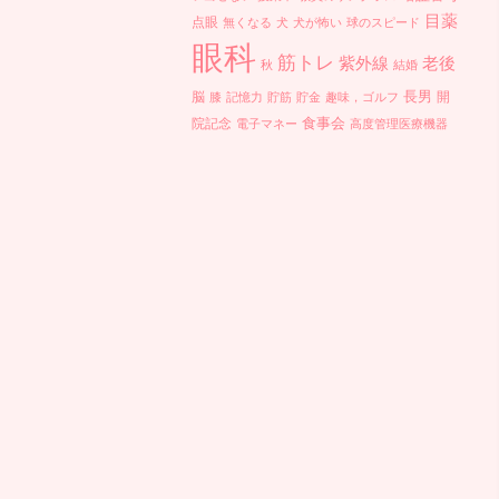
目薬
点眼
無くなる
犬
犬が怖い
球のスピード
眼科
筋トレ
紫外線
老後
秋
結婚
長男
脳
開
膝
記憶力
貯筋
貯金
趣味，ゴルフ
食事会
院記念
電子マネー
高度管理医療機器