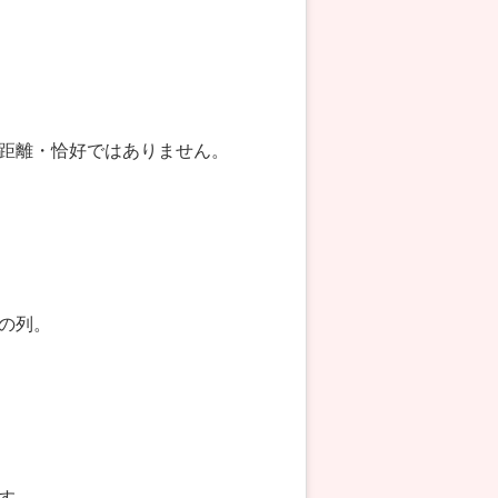
。
距離・恰好ではありません。
の列。
す。