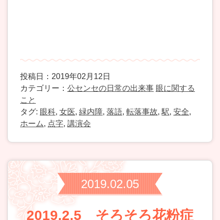
投稿日：2019年02月12日
カテゴリー：
公センセの日常の出来事
眼に関する
こと
タグ:
眼科
,
女医
,
緑内障
,
落語
,
転落事故
,
駅
,
安全
,
ホーム
,
点字
,
講演会
2019.02.05
2019.2.5 そろそろ花粉症