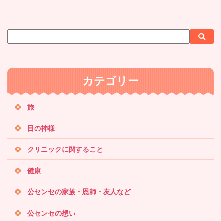
サ
検
検
イ
索
索
ト
内
カテゴリー
検
索
旅
目の神様
クリニックに関すること
健康
公センセの家族・恩師・友人など
公センセの想い