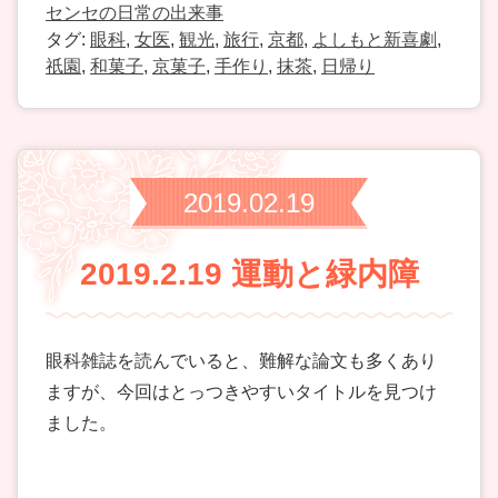
センセの日常の出来事
タグ:
眼科
,
女医
,
観光
,
旅行
,
京都
,
よしもと新喜劇
,
祇園
,
和菓子
,
京菓子
,
手作り
,
抹茶
,
日帰り
2019.02.19
2019.2.19 運動と緑内障
眼科雑誌を読んでいると、難解な論文も多くあり
ますが、今回はとっつきやすいタイトルを見つけ
ました。