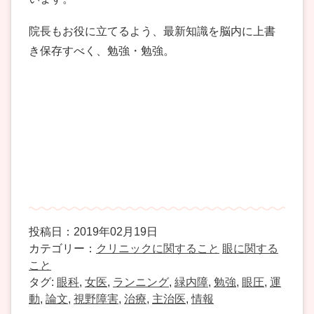
院長もお役に立てるよう、最新知識を脳内に上書
き保存すべく、勉強・勉強。
投稿日：2019年02月19日
カテゴリー：
クリニックに関すること
眼に関する
こと
タグ:
眼科
,
女医
,
ランニング
,
緑内障
,
勉強
,
眼圧
,
運
動
,
論文
,
視野障害
,
治療
,
主治医
,
情報