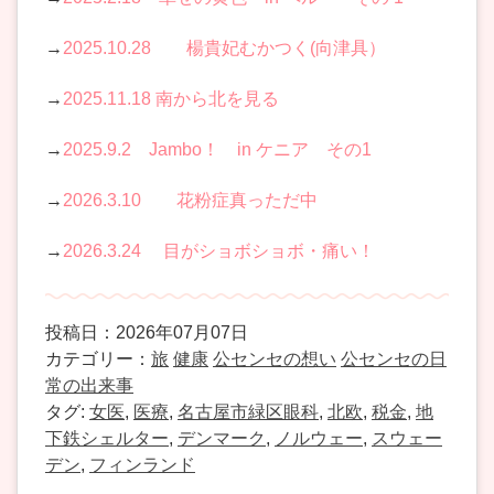
→
2025.10.28 楊貴妃むかつく(向津具）
→
2025.11.18 南から北を見る
→
2025.9.2 Jambo！ in ケニア その1
→
2026.3.10 花粉症真っただ中
→
2026.3.24 目がショボショボ・痛い！
投稿日：2026年07月07日
カテゴリー：
旅
健康
公センセの想い
公センセの日
常の出来事
タグ:
女医
,
医療
,
名古屋市緑区眼科
,
北欧
,
税金
,
地
下鉄シェルター
,
デンマーク
,
ノルウェー
,
スウェー
デン
,
フィンランド