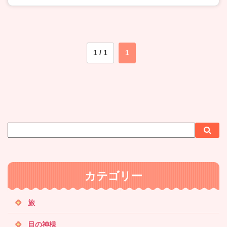
1 / 1
1
サ
検
検
イ
索
索
ト
内
カテゴリー
検
索
旅
目の神様