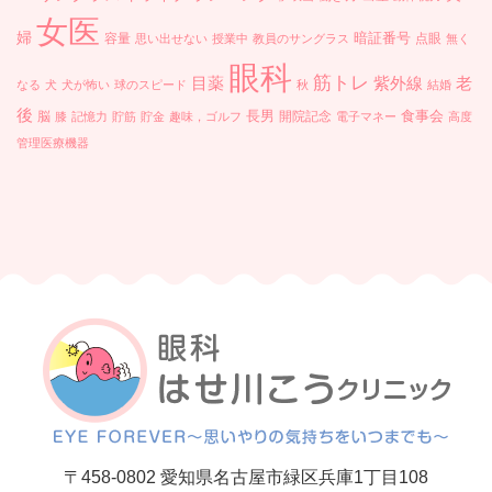
女医
婦
暗証番号
容量
点眼
思い出せない
授業中
教員のサングラス
無く
眼科
筋トレ
目薬
紫外線
老
なる
犬
犬が怖い
球のスピード
秋
結婚
後
長男
食事会
脳
開院記念
膝
記憶力
貯筋
貯金
趣味，ゴルフ
電子マネー
高度
管理医療機器
〒458-0802 愛知県名古屋市緑区兵庫1丁目108