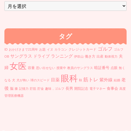
ア
ー
カ
イ
ブ
タグ
ゴルフ
クレジットカード
ID
おかげさまで21周年
お題
イヌ
カラコン
ゴルフ
ランニング
サングラス
ドライブ
夫
働き方
出産
OB
伊吹山
動体視力
女医
婦
暗証番号
容量
点眼
思い出せない
授業中
教員のサングラス
無く
眼科
筋トレ
目薬
紫外線
老
なる
犬
犬が怖い
球のスピード
秋
結婚
後
長男
食事会
脳
開院記念
膝
記憶力
貯筋
貯金
趣味，ゴルフ
電子マネー
高度
管理医療機器