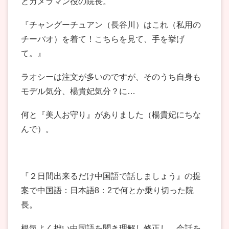
とカメラマン役の院長。
『チャングーチュアン（長谷川）はこれ（私用の
チーパオ）を着て！こちらを見て、手を挙げ
て。』
ラオシーは注文が多いのですが、そのうち自身も
モデル気分、楊貴妃気分？に…
何と『美人お守り』がありました（楊貴妃にちな
んで）。
『２日間出来るだけ中国語で話しましょう』の提
案で中国語：日本語8：2で何とか乗り切った院
長。
根気よく拙い中国語を聞き理解し修正し、会話を