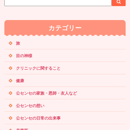
サ
検
検
イ
索
索
ト
内
カテゴリー
検
索
旅
目の神様
クリニックに関すること
健康
公センセの家族・恩師・友人など
公センセの想い
公センセの日常の出来事