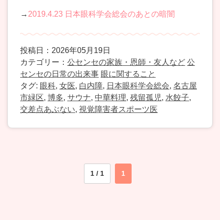
→
2019.4.23 日本眼科学会総会のあとの暗闇
投稿日：2026年05月19日
カテゴリー：
公センセの家族・恩師・友人など
公
センセの日常の出来事
眼に関すること
タグ:
眼科
,
女医
,
白内障
,
日本眼科学会総会
,
名古屋
市緑区
,
博多
,
サウナ
,
中華料理
,
残留孤児
,
水餃子
,
交差点あぶない
,
視覚障害者スポーツ医
1 / 1
1