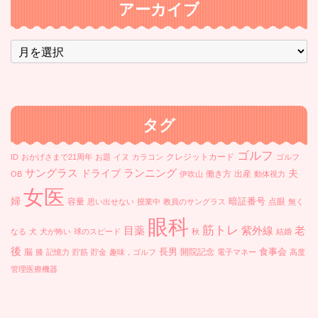
アーカイブ
ア
ー
カ
イ
ブ
タグ
ゴルフ
クレジットカード
ID
おかげさまで21周年
お題
イヌ
カラコン
ゴルフ
ランニング
サングラス
ドライブ
夫
働き方
出産
OB
伊吹山
動体視力
女医
婦
暗証番号
容量
点眼
思い出せない
授業中
教員のサングラス
無く
眼科
筋トレ
目薬
紫外線
老
なる
犬
犬が怖い
球のスピード
秋
結婚
後
長男
食事会
脳
開院記念
膝
記憶力
貯筋
貯金
趣味，ゴルフ
電子マネー
高度
管理医療機器