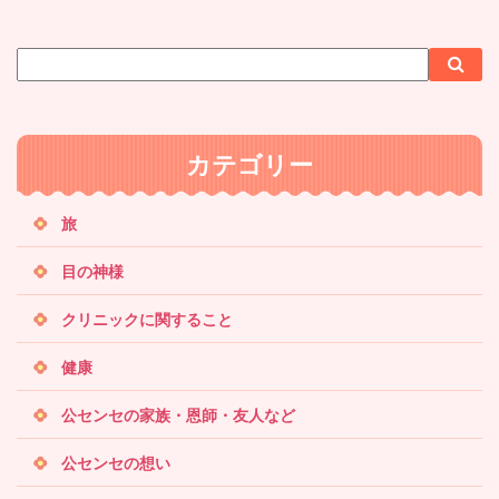
サ
検
検
イ
索
索
ト
内
カテゴリー
検
索
旅
目の神様
クリニックに関すること
健康
公センセの家族・恩師・友人など
公センセの想い