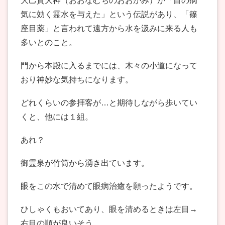
大己貴大神（おおなむちのおおかみ）が「目の病
気に効く霊水を与えた」という伝説があり、「篠
座目薬」と言われて遠方から水を汲みに来る人も
多いとのこと。
門から本殿に入るまでには、木々の小道になって
おり神妙な気持ちになります。
どれくらいの参拝客が…と期待しながら歩いてい
くと、他には１組。
あれ？
御霊泉が竹筒から湧き出ています。
眼をこの水で清めて眼病治癒を願ったようです。
ひしゃくもおいてあり、眼を清めるときは左目→
右目の順が良いそう。