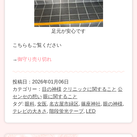
足元が安心です
こちらもご覧ください
→
御守り売り切れ
投稿日：2026年01月06日
カテゴリー：
目の神様
クリニックに関すること
公
センセの想い
眼に関すること
タグ:
眼科
,
女医
,
名古屋市緑区
,
篠座神社
,
眼の神様
,
テレビの大きさ
,
階段蛍光テープ
,
LED