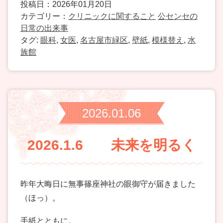
投稿日：2026年01月20日
カテゴリー：
クリニックに関すること
公センセの
日常の出来事
タグ:
眼科
,
女医
,
名古屋市緑区
,
壁紙
,
模様替え
,
水
族館
2026.01.06
2026.1.6 未来を明るく
昨年大晦日に無事篠座神社の眼御守が届きました
（ほっ）。
手紙とともに。