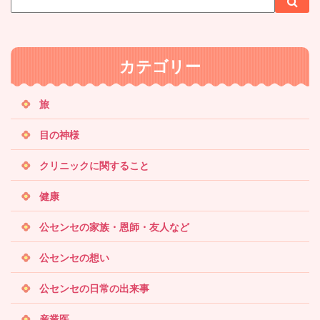
検
イ
索
索
ト
内
カテゴリー
検
索
旅
目の神様
クリニックに関すること
健康
公センセの家族・恩師・友人など
公センセの想い
公センセの日常の出来事
産業医