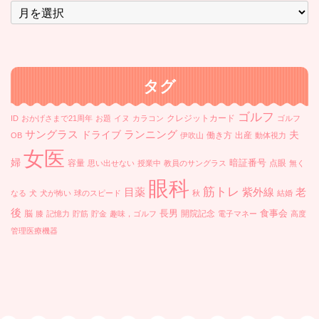
ー
カ
イ
ブ
タグ
ゴルフ
クレジットカード
ID
おかげさまで21周年
お題
イヌ
カラコン
ゴルフ
ランニング
サングラス
ドライブ
夫
働き方
出産
OB
伊吹山
動体視力
女医
婦
暗証番号
容量
点眼
思い出せない
授業中
教員のサングラス
無く
眼科
筋トレ
目薬
紫外線
老
なる
犬
犬が怖い
球のスピード
秋
結婚
後
長男
食事会
脳
開院記念
膝
記憶力
貯筋
貯金
趣味，ゴルフ
電子マネー
高度
管理医療機器