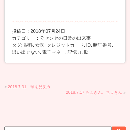
投稿日：2018年07月24日
カテゴリー：
公センセの日常の出来事
タグ:
眼科
,
女医
,
クレジットカード
,
ID
,
暗証番号
,
思い出せない
,
電子マネー
,
記憶力
,
脳
«
2018.7.31 球を見失う
2018.7.17 ちょきん、ちょきん
»
サ
検