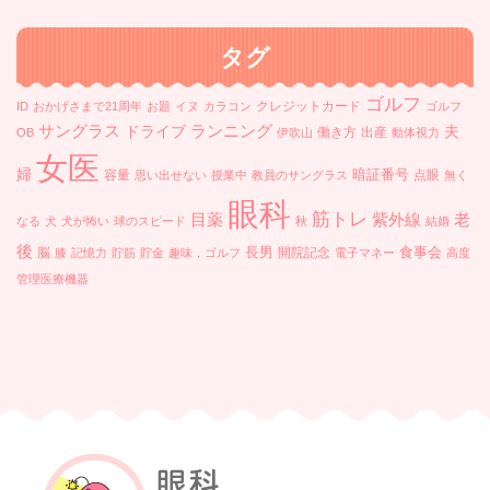
イ
ブ
タグ
ゴルフ
クレジットカード
ID
おかげさまで21周年
お題
イヌ
カラコン
ゴルフ
ランニング
サングラス
ドライブ
夫
働き方
出産
OB
伊吹山
動体視力
女医
婦
暗証番号
容量
点眼
思い出せない
授業中
教員のサングラス
無く
眼科
筋トレ
目薬
紫外線
老
なる
犬
犬が怖い
球のスピード
秋
結婚
後
長男
食事会
脳
開院記念
膝
記憶力
貯筋
貯金
趣味，ゴルフ
電子マネー
高度
管理医療機器