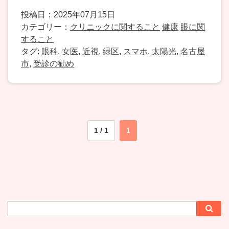
投稿日：2025年07月15日
カテゴリー：
クリニックに関すること
健康
眼に関
すること
タグ:
眼科
,
女医
,
近視
,
緑区
,
スマホ
,
太陽光
,
名古屋
市
,
受診の勧め
1 / 1
1
サ
検
検
イ
索
索