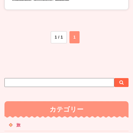
1 / 1
1
サ
検
検
イ
索
索
ト
内
カテゴリー
検
索
旅