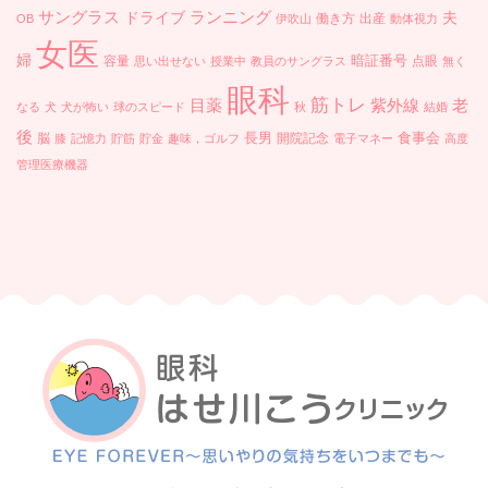
ランニング
サングラス
ドライブ
夫
働き方
出産
OB
伊吹山
動体視力
女医
婦
暗証番号
容量
点眼
思い出せない
授業中
教員のサングラス
無く
眼科
筋トレ
目薬
紫外線
老
なる
犬
犬が怖い
球のスピード
秋
結婚
後
長男
食事会
脳
開院記念
膝
記憶力
貯筋
貯金
趣味，ゴルフ
電子マネー
高度
管理医療機器