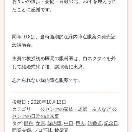
お互いの譲歩・妥協・尊敬の元、26年を迎えられ
たことに感謝です。
同年10.8は、当時画期的な緑内障点眼薬の発売記
念講演会。
主賓の教授初め医局の眼科医は、白ネクタイを外
して結婚式終了後、講演会に出席。
忘れられない緑内障点眼薬です。
投稿日：2020年10月13日
カテゴリー：
公センセの家族・恩師・友人など
公
センセの日常の出来事
タグ:
眼科
,
女医
,
緑内障
,
中日
,
巨人
,
結婚式
,
記念日
,
同業夫婦
,
プロ野球
,
披露宴