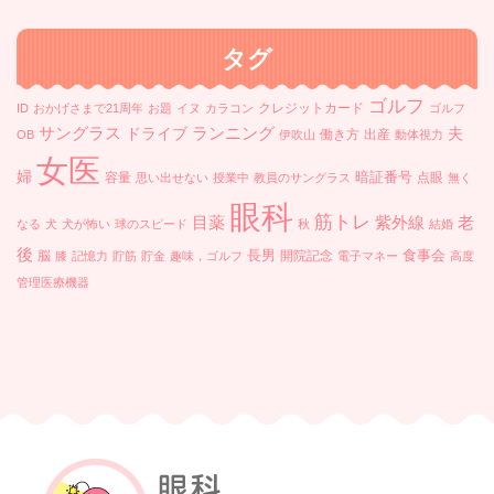
イ
ブ
タグ
ゴルフ
クレジットカード
ID
おかげさまで21周年
お題
イヌ
カラコン
ゴルフ
ランニング
サングラス
ドライブ
夫
働き方
出産
OB
伊吹山
動体視力
女医
婦
暗証番号
容量
点眼
思い出せない
授業中
教員のサングラス
無く
眼科
筋トレ
目薬
紫外線
老
なる
犬
犬が怖い
球のスピード
秋
結婚
後
長男
食事会
脳
開院記念
膝
記憶力
貯筋
貯金
趣味，ゴルフ
電子マネー
高度
管理医療機器