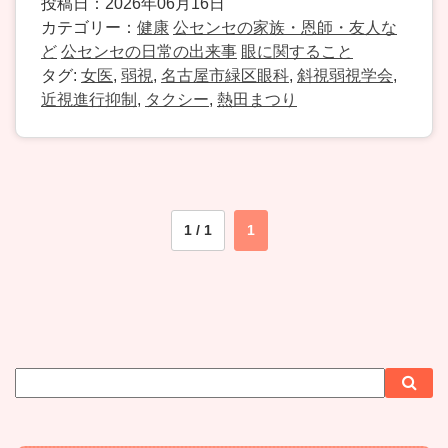
投稿日：2026年06月16日
カテゴリー：
健康
公センセの家族・恩師・友人な
ど
公センセの日常の出来事
眼に関すること
タグ:
女医
,
弱視
,
名古屋市緑区眼科
,
斜視弱視学会
,
近視進行抑制
,
タクシー
,
熱田まつり
1 / 1
1
サ
検
検
イ
索
索
ト