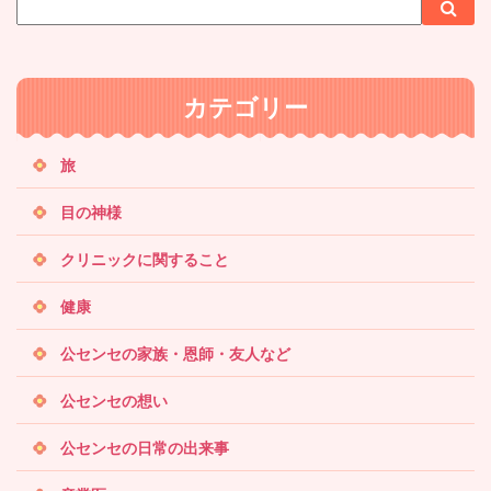
サ
検
検
イ
索
索
ト
内
カテゴリー
検
索
旅
目の神様
クリニックに関すること
健康
公センセの家族・恩師・友人など
公センセの想い
公センセの日常の出来事