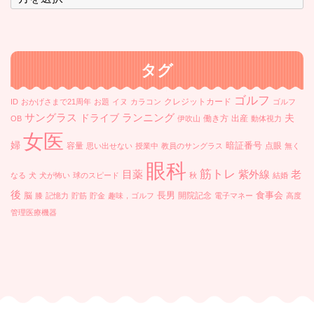
ー
カ
イ
ブ
タグ
ゴルフ
クレジットカード
ID
おかげさまで21周年
お題
イヌ
カラコン
ゴルフ
ランニング
サングラス
ドライブ
夫
働き方
出産
OB
伊吹山
動体視力
女医
婦
暗証番号
容量
点眼
思い出せない
授業中
教員のサングラス
無く
眼科
筋トレ
目薬
紫外線
老
なる
犬
犬が怖い
球のスピード
秋
結婚
後
長男
食事会
脳
開院記念
膝
記憶力
貯筋
貯金
趣味，ゴルフ
電子マネー
高度
管理医療機器