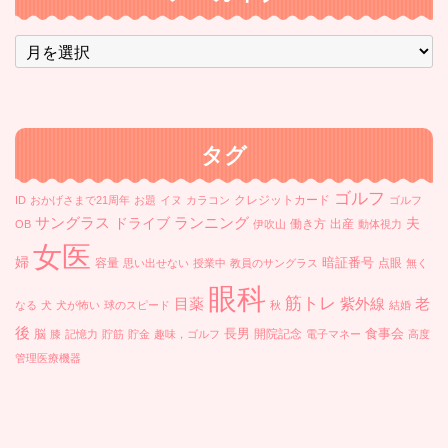
ア
ー
カ
イ
ブ
タグ
ゴルフ
クレジットカード
ID
おかげさまで21周年
お題
イヌ
カラコン
ゴルフ
ランニング
サングラス
ドライブ
夫
働き方
出産
OB
伊吹山
動体視力
女医
婦
暗証番号
容量
点眼
思い出せない
授業中
教員のサングラス
無く
眼科
筋トレ
目薬
紫外線
老
なる
犬
犬が怖い
球のスピード
秋
結婚
後
長男
食事会
脳
開院記念
膝
記憶力
貯筋
貯金
趣味，ゴルフ
電子マネー
高度
管理医療機器