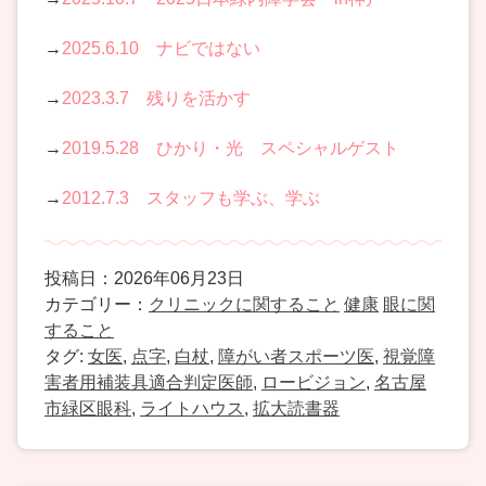
→
2025.6.10 ナビではない
→
2023.3.7 残りを活かす
→
2019.5.28 ひかり・光 スペシャルゲスト
→
2012.7.3 スタッフも学ぶ、学ぶ
投稿日：2026年06月23日
カテゴリー：
クリニックに関すること
健康
眼に関
すること
タグ:
女医
,
点字
,
白杖
,
障がい者スポーツ医
,
視覚障
害者用補装具適合判定医師
,
ロービジョン
,
名古屋
市緑区眼科
,
ライトハウス
,
拡大読書器