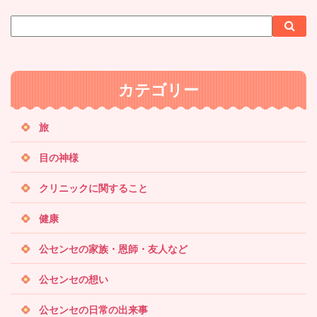
サ
検
検
イ
索
索
ト
内
カテゴリー
検
索
旅
目の神様
クリニックに関すること
健康
公センセの家族・恩師・友人など
公センセの想い
公センセの日常の出来事