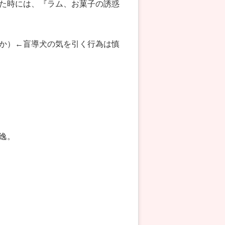
た時には、『ラム、お菓子の誘惑
か）←盲導犬の気を引く行為は慎
逸。