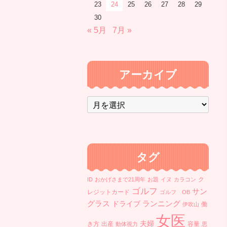
23
24
25
26
27
28
29
30
« 5月
7月 »
アーカイブ
ア
ー
カ
イ
ブ
タグ
ク
ID
おかげさまで21周年
お題
イヌ
カラコン
ゴルフ
サン
レジットカード
ゴルフ OB
ランニング
グラス
ドライブ
働
伊吹山
女医
夫婦
き方
出産
容量
動体視力
思