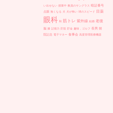
暗証番号
い出せない
授業中
教員のサングラス
目薬
点眼
無くなる
犬
犬が怖い
球のスピード
眼科
筋トレ
紫外線
老後
秋
結婚
長男
脳
開
膝
記憶力
貯筋
貯金
趣味，ゴルフ
食事会
院記念
電子マネー
高度管理医療機器