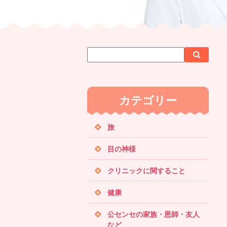
サ
検
検
イ
索
索
ト
内
カテゴリー
検
索
旅
目の神様
クリニックに関すること
健康
公センセの家族・恩師・友人
など