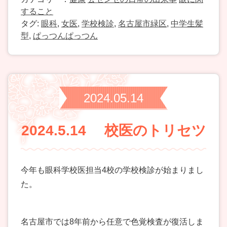
すること
タグ:
眼科
,
女医
,
学校検診
,
名古屋市緑区
,
中学生髪
型
,
ぱっつんぱっつん
2024.05.14
2024.5.14 校医のトリセツ
今年も眼科学校医担当4校の学校検診が始まりまし
た。
名古屋市では8年前から任意で色覚検査が復活しま