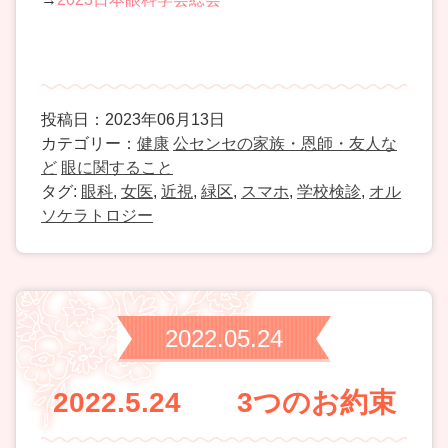
投稿日：2023年06月13日
カテゴリー：
健康
公センセの家族・恩師・友人な
ど
眼に関すること
タグ:
眼科
,
女医
,
近視
,
緑区
,
スマホ
,
学校検診
,
オル
ソケラトロジー
2022.05.24
2022.5.24 3つのお約束