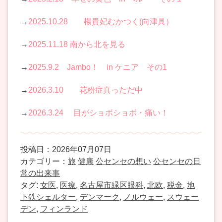
→
2025.10.28 楊貴妃むかつく(向津具）
→
2025.11.18 南から北を見る
→
2025.9.2 Jambo！ in ケニア その1
→
2026.3.10 花粉症真っただ中
→
2026.3.24 目がショボショボ・痛い！
投稿日：2026年07月07日
カテゴリー：
旅
健康
公センセの想い
公センセの日
常の出来事
タグ:
女医
,
医療
,
名古屋市緑区眼科
,
北欧
,
税金
,
地
下鉄シェルター
,
デンマーク
,
ノルウェー
,
スウェー
デン
,
フィンランド