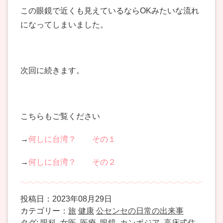
この眼鏡で近くも見えているならOKみたいな流れ
になってしまいました。
次回に続きます。
こちらもご覧ください
→
何しに台湾？ その１
→
何しに台湾？ その２
投稿日：2023年08月29日
カテゴリー：
旅
健康
公センセの日常の出来事
タグ:
眼科
,
女医
,
医療
,
眼鏡
,
カンボジア
,
高床式住