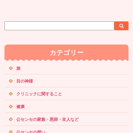
サ
検
検
イ
索
索
ト
内
カテゴリー
検
索
旅
目の神様
クリニックに関すること
健康
公センセの家族・恩師・友人など
公センセの想い