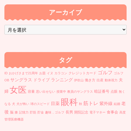
アーカイブ
ア
ー
カ
イ
ブ
タグ
ゴルフ
クレジットカード
ID
おかげさまで21周年
お題
イヌ
カラコン
ゴルフ
ランニング
サングラス
ドライブ
夫
働き方
出産
OB
伊吹山
動体視力
女医
婦
暗証番号
容量
点眼
思い出せない
授業中
教員のサングラス
無く
眼科
筋トレ
目薬
紫外線
老
なる
犬
犬が怖い
球のスピード
秋
結婚
後
長男
食事会
脳
開院記念
膝
記憶力
貯筋
貯金
趣味，ゴルフ
電子マネー
高度
管理医療機器