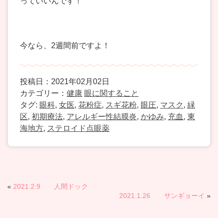
っていいんです！
今なら、2週間前ですよ！
投稿日：2021年02月02日
カテゴリー：
健康
眼に関すること
タグ:
眼科
,
女医
,
花粉症
,
スギ花粉
,
眼圧
,
マスク
,
緑
区
,
初期療法
,
アレルギー性結膜炎
,
かゆみ
,
充血
,
東
海地方
,
ステロイド点眼薬
«
2021.2.9 人間ドック
2021.1.26 サンギョーイ
»