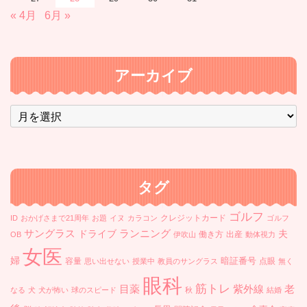
« 4月
6月 »
アーカイブ
ア
ー
カ
イ
ブ
タグ
ゴルフ
クレジットカード
ID
おかげさまで21周年
お題
イヌ
カラコン
ゴルフ
ランニング
サングラス
ドライブ
夫
働き方
出産
OB
伊吹山
動体視力
女医
婦
暗証番号
容量
点眼
思い出せない
授業中
教員のサングラス
無く
眼科
筋トレ
目薬
紫外線
老
なる
犬
犬が怖い
球のスピード
秋
結婚