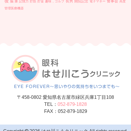
後
長男
食事会
脳
開院記念
膝
記憶力
貯筋
貯金
趣味，ゴルフ
電子マネー
高度
管理医療機器
〒458-0802 愛知県名古屋市緑区兵庫1丁目108
TEL：
052-879-1828
FAX：052-879-1829