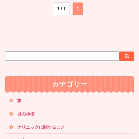
1 / 1
1
サ
検
検
イ
索
索
ト
内
カテゴリー
検
索
旅
目の神様
クリニックに関すること