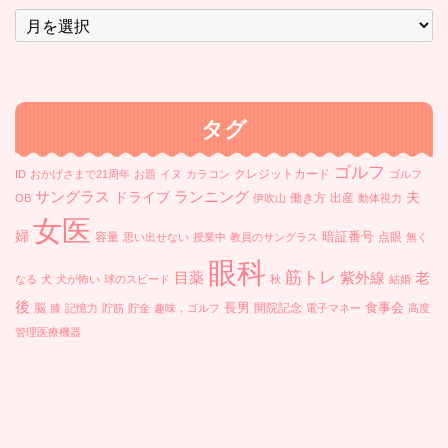
ア
ー
カ
イ
ブ
タグ
ゴルフ
クレジットカード
ID
おかげさまで21周年
お題
イヌ
カラコン
ゴルフ
ランニング
サングラス
ドライブ
夫
働き方
出産
OB
伊吹山
動体視力
女医
婦
暗証番号
容量
点眼
思い出せない
授業中
教員のサングラス
無く
眼科
筋トレ
目薬
紫外線
老
なる
犬
犬が怖い
球のスピード
秋
結婚
後
長男
食事会
脳
開院記念
膝
記憶力
貯筋
貯金
趣味，ゴルフ
電子マネー
高度
管理医療機器