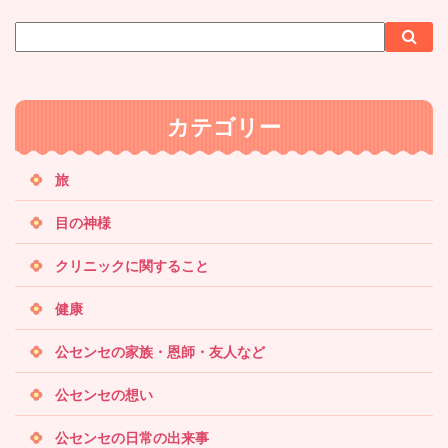
サ
検
検
イ
索
索
ト
内
カテゴリー
検
索
旅
目の神様
クリニックに関すること
健康
公センセの家族・恩師・友人など
公センセの想い
公センセの日常の出来事