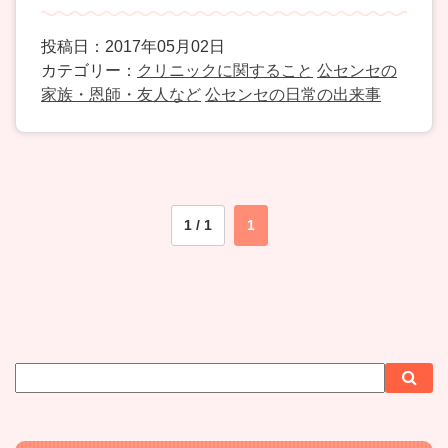
投稿日：2017年05月02日
カテゴリー：
クリニックに関すること
公センセの
家族・恩師・友人など
公センセの日常の出来事
1 / 1
1
サ
検
検
イ
索
索
ト
内