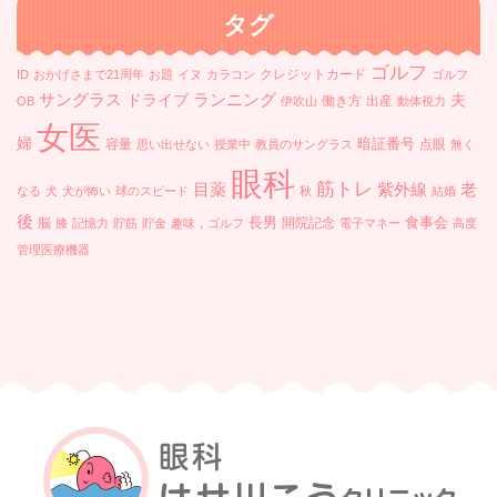
タグ
ゴルフ
クレジットカード
ID
おかげさまで21周年
お題
イヌ
カラコン
ゴルフ
ランニング
サングラス
ドライブ
夫
働き方
出産
OB
伊吹山
動体視力
女医
婦
暗証番号
容量
点眼
思い出せない
授業中
教員のサングラス
無く
眼科
筋トレ
目薬
紫外線
老
なる
犬
犬が怖い
球のスピード
秋
結婚
後
長男
食事会
脳
開院記念
膝
記憶力
貯筋
貯金
趣味，ゴルフ
電子マネー
高度
管理医療機器