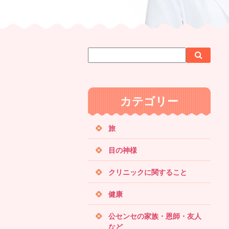
サ
検
検
イ
索
索
ト
内
カテゴリー
検
索
旅
目の神様
クリニックに関すること
健康
公センセの家族・恩師・友人
など