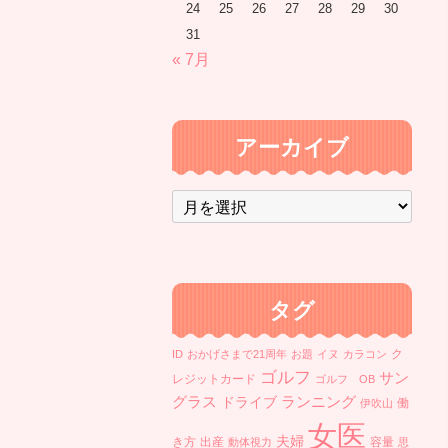
24
25
26
27
28
29
30
31
« 7月
アーカイブ
ア
ー
カ
イ
ブ
タグ
ク
ID
おかげさまで21周年
お題
イヌ
カラコン
ゴルフ
サン
レジットカード
ゴルフ OB
ランニング
グラス
ドライブ
働
伊吹山
女医
夫婦
き方
出産
容量
動体視力
思