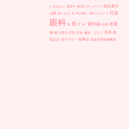
暗証番号
い出せない
授業中
教員のサングラス
目薬
点眼
無くなる
犬
犬が怖い
球のスピード
眼科
筋トレ
紫外線
老後
秋
結婚
長男
脳
開
膝
記憶力
貯筋
貯金
趣味，ゴルフ
食事会
院記念
電子マネー
高度管理医療機器