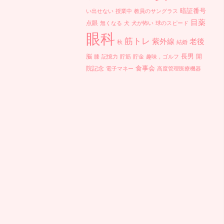
暗証番号
い出せない
授業中
教員のサングラス
目薬
点眼
無くなる
犬
犬が怖い
球のスピード
眼科
筋トレ
紫外線
老後
秋
結婚
長男
脳
開
膝
記憶力
貯筋
貯金
趣味，ゴルフ
食事会
院記念
電子マネー
高度管理医療機器