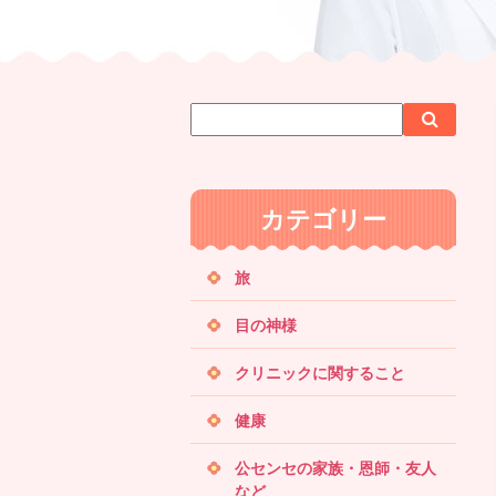
サ
検
検
イ
索
索
ト
内
カテゴリー
検
索
旅
目の神様
クリニックに関すること
健康
公センセの家族・恩師・友人
など