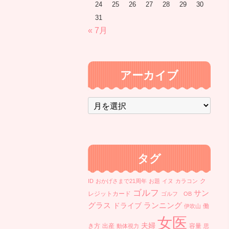
24
25
26
27
28
29
30
31
« 7月
アーカイブ
ア
ー
カ
イ
ブ
タグ
ク
ID
おかげさまで21周年
お題
イヌ
カラコン
ゴルフ
サン
レジットカード
ゴルフ OB
ランニング
グラス
ドライブ
働
伊吹山
女医
夫婦
き方
出産
容量
動体視力
思