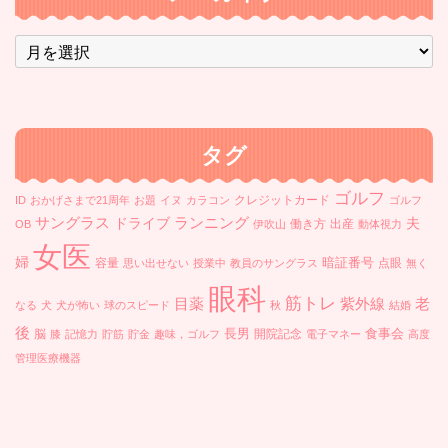
ア
ー
カ
イ
ブ
タグ
ゴルフ
クレジットカード
ID
おかげさまで21周年
お題
イヌ
カラコン
ゴルフ
ランニング
サングラス
ドライブ
夫
働き方
出産
OB
伊吹山
動体視力
女医
婦
暗証番号
容量
点眼
思い出せない
授業中
教員のサングラス
無く
眼科
筋トレ
目薬
紫外線
老
なる
犬
犬が怖い
球のスピード
秋
結婚
後
長男
食事会
脳
開院記念
膝
記憶力
貯筋
貯金
趣味，ゴルフ
電子マネー
高度
管理医療機器