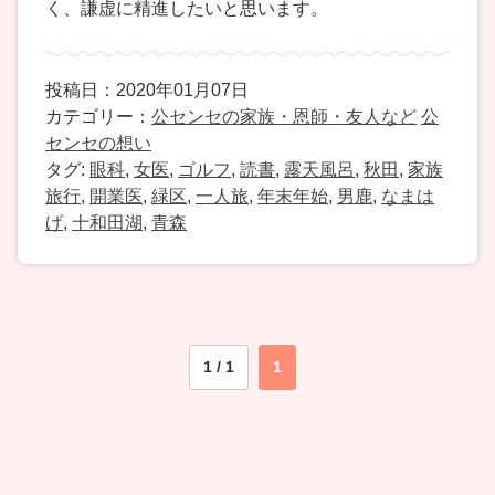
く、謙虚に精進したいと思います。
投稿日：2020年01月07日
カテゴリー：
公センセの家族・恩師・友人など
公
センセの想い
タグ:
眼科
,
女医
,
ゴルフ
,
読書
,
露天風呂
,
秋田
,
家族
旅行
,
開業医
,
緑区
,
一人旅
,
年末年始
,
男鹿
,
なまは
げ
,
十和田湖
,
青森
1 / 1
1