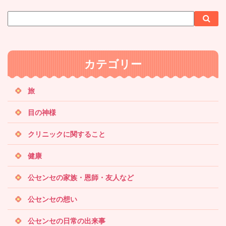
サ
検
検
イ
索
索
ト
内
カテゴリー
検
索
旅
目の神様
クリニックに関すること
健康
公センセの家族・恩師・友人など
公センセの想い
公センセの日常の出来事