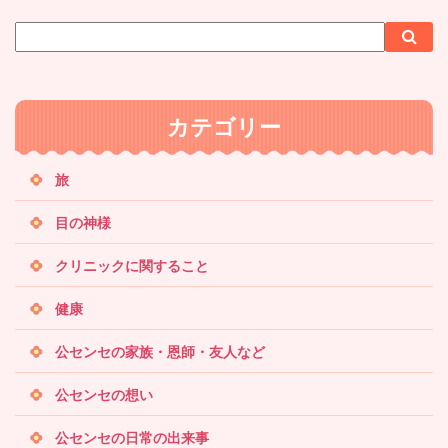
サ
検
検
イ
索
索
ト
内
カテゴリー
検
索
旅
目の神様
クリニックに関すること
健康
公センセの家族・恩師・友人など
公センセの想い
公センセの日常の出来事