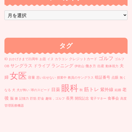
ア
ー
カ
イ
ブ
タグ
ゴルフ
クレジットカード
ID
おかげさまで21周年
お題
イヌ
カラコン
ゴルフ
ランニング
サングラス
ドライブ
夫
働き方
出産
OB
伊吹山
動体視力
女医
婦
暗証番号
容量
点眼
思い出せない
授業中
教員のサングラス
無く
眼科
筋トレ
目薬
紫外線
老
なる
犬
犬が怖い
球のスピード
秋
結婚
後
長男
食事会
脳
開院記念
膝
記憶力
貯筋
貯金
趣味，ゴルフ
電子マネー
高度
管理医療機器