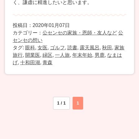
く、謙虚に精進したいと思います。
投稿日：2020年01月07日
カテゴリー：
公センセの家族・恩師・友人など
公
センセの想い
タグ:
眼科
,
女医
,
ゴルフ
,
読書
,
露天風呂
,
秋田
,
家族
旅行
,
開業医
,
緑区
,
一人旅
,
年末年始
,
男鹿
,
なまは
げ
,
十和田湖
,
青森
1 / 1
1