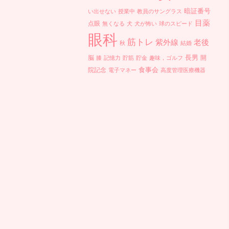
暗証番号
い出せない
授業中
教員のサングラス
目薬
点眼
無くなる
犬
犬が怖い
球のスピード
眼科
筋トレ
紫外線
老後
秋
結婚
長男
脳
開
膝
記憶力
貯筋
貯金
趣味，ゴルフ
食事会
院記念
電子マネー
高度管理医療機器