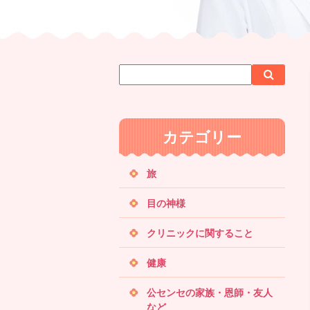
サ
検
検
イ
索
索
ト
内
カテゴリー
検
索
旅
目の神様
クリニックに関すること
健康
公センセの家族・恩師・友人
など