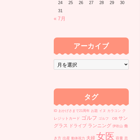
24
25
26
27
28
29
30
31
« 7月
アーカイブ
ア
ー
カ
イ
ブ
タグ
ク
ID
おかげさまで21周年
お題
イヌ
カラコン
ゴルフ
サン
レジットカード
ゴルフ OB
ランニング
グラス
ドライブ
働
伊吹山
女医
夫婦
き方
出産
容量
動体視力
思