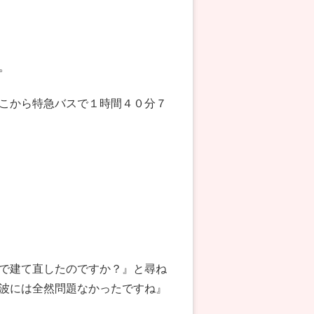
。
こから特急バスで１時間４０分７
で建て直したのですか？』と尋ね
波には全然問題なかったですね』