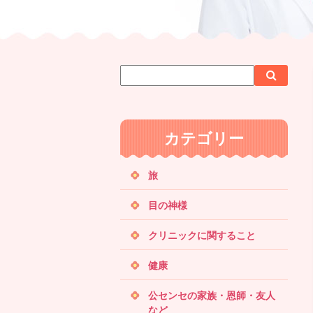
サ
検
検
イ
索
索
ト
内
カテゴリー
検
索
旅
目の神様
クリニックに関すること
健康
公センセの家族・恩師・友人
など