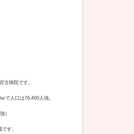
宮古病院です。
で人口は76,400人強。
人強）
域です。