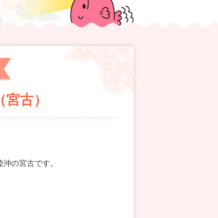
都（宮古）
陸沖の宮古です。