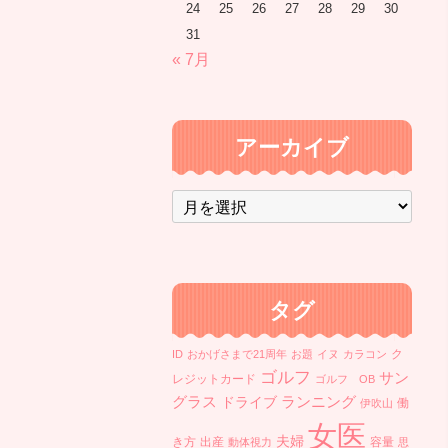
24
25
26
27
28
29
30
31
« 7月
アーカイブ
ア
ー
カ
イ
ブ
タグ
ク
ID
おかげさまで21周年
お題
イヌ
カラコン
ゴルフ
サン
レジットカード
ゴルフ OB
ランニング
グラス
ドライブ
働
伊吹山
女医
夫婦
き方
出産
容量
動体視力
思