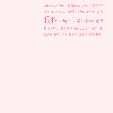
暗証番号
い出せない
授業中
教員のサングラス
目薬
点眼
無くなる
犬
犬が怖い
球のスピード
眼科
筋トレ
紫外線
老後
秋
結婚
長男
脳
開
膝
記憶力
貯筋
貯金
趣味，ゴルフ
食事会
院記念
電子マネー
高度管理医療機器