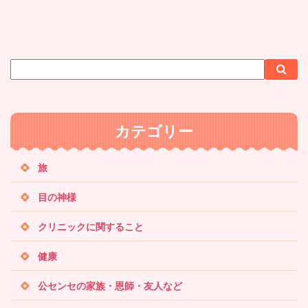
サ
検
検
イ
索
索
ト
内
カテゴリー
検
索
旅
目の神様
クリニックに関すること
健康
公センセの家族・恩師・友人など