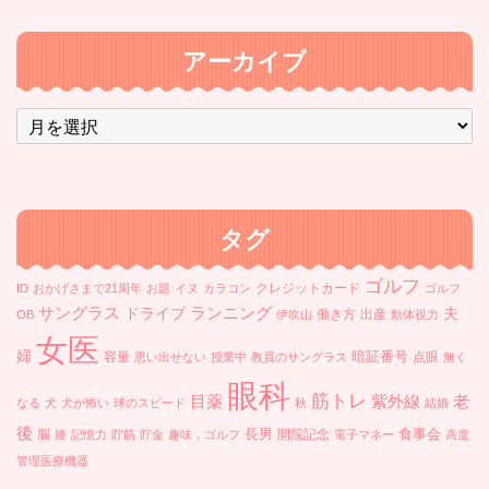
アーカイブ
ア
ー
カ
イ
ブ
タグ
ゴルフ
クレジットカード
ID
おかげさまで21周年
お題
イヌ
カラコン
ゴルフ
ランニング
サングラス
ドライブ
夫
働き方
出産
OB
伊吹山
動体視力
女医
婦
暗証番号
容量
点眼
思い出せない
授業中
教員のサングラス
無く
眼科
筋トレ
目薬
紫外線
老
なる
犬
犬が怖い
球のスピード
秋
結婚
後
長男
食事会
脳
開院記念
膝
記憶力
貯筋
貯金
趣味，ゴルフ
電子マネー
高度
管理医療機器