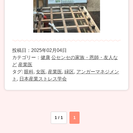
投稿日：2025年02月04日
カテゴリー：
健康
公センセの家族・恩師・友人な
ど
産業医
タグ:
眼科
,
女医
,
産業医
,
緑区
,
アンガーマネジメン
ト
,
日本産業ストレス学会
1 / 1
1