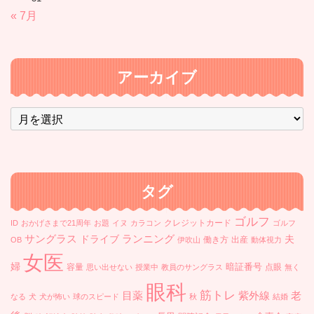
« 7月
アーカイブ
ア
ー
カ
イ
ブ
タグ
ゴルフ
クレジットカード
ID
おかげさまで21周年
お題
イヌ
カラコン
ゴルフ
ランニング
サングラス
ドライブ
夫
働き方
出産
OB
伊吹山
動体視力
女医
婦
暗証番号
容量
点眼
思い出せない
授業中
教員のサングラス
無く
眼科
筋トレ
目薬
紫外線
老
なる
犬
犬が怖い
球のスピード
秋
結婚