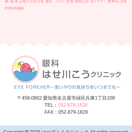
後
長男
食事会
脳
開院記念
膝
記憶力
貯筋
貯金
趣味，ゴルフ
電子マネー
高度
管理医療機器
〒458-0802 愛知県名古屋市緑区兵庫1丁目108
TEL：
052-879-1828
FAX：052-879-1829