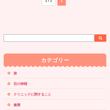
1 / 1
1
サ
検
検
イ
索
索
ト
内
カテゴリー
検
索
旅
目の神様
クリニックに関すること
健康