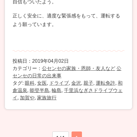
自信もついたよう。
正しく安全に、適度な緊張感をもって、運転する
よう願っています。
投稿日：2019年04月02日
カテゴリー：
公センセの家族・恩師・友人など
公
センセの日常の出来事
タグ:
眼科
,
女医
,
ドライブ
,
金沢
,
親子
,
運転免許
,
和
倉温泉
,
能登半島
,
輪島
,
千里浜なぎさドライブウェ
イ
,
加賀や
,
家族旅行