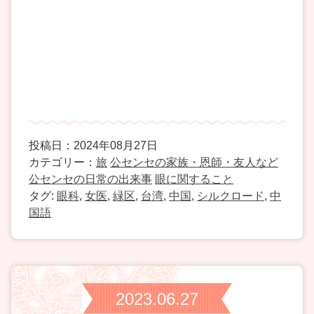
投稿日：2024年08月27日
カテゴリー：
旅
公センセの家族・恩師・友人など
公センセの日常の出来事
眼に関すること
タグ:
眼科
,
女医
,
緑区
,
台湾
,
中国
,
シルクロード
,
中
国語
2023.06.27