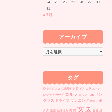
24
25
26
27
28
29
30
31
« 7月
アーカイブ
ア
ー
カ
イ
ブ
タグ
ク
ID
おかげさまで21周年
お題
イヌ
カラコン
ゴルフ
サン
レジットカード
ゴルフ OB
ランニング
グラス
ドライブ
働
伊吹山
女医
夫婦
き方
出産
容量
動体視力
思