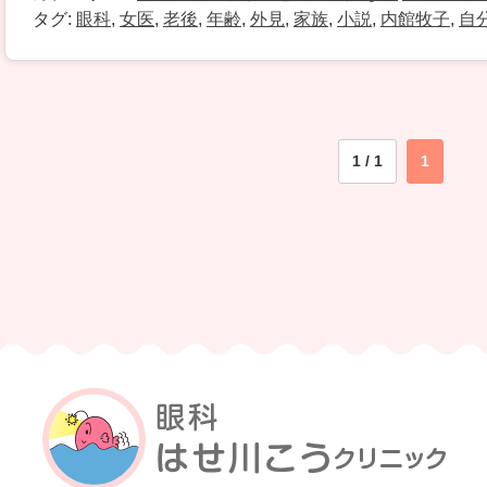
タグ:
眼科
,
女医
,
老後
,
年齢
,
外見
,
家族
,
小説
,
内館牧子
,
自
1 / 1
1