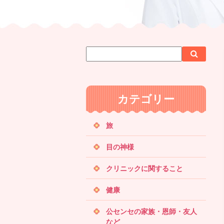
サ
検
検
イ
索
索
ト
内
カテゴリー
検
索
旅
目の神様
クリニックに関すること
健康
公センセの家族・恩師・友人
など