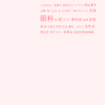
暗証番号
い出せない
授業中
教員のサングラス
目薬
点眼
無くなる
犬
犬が怖い
球のスピード
眼科
筋トレ
紫外線
老後
秋
結婚
長男
脳
開
膝
記憶力
貯筋
貯金
趣味，ゴルフ
食事会
院記念
電子マネー
高度管理医療機器