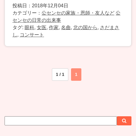
投稿日：2018年12月04日
カテゴリー：
公センセの家族・恩師・友人など
公
センセの日常の出来事
タグ:
眼科
,
女医
,
作家
,
名曲
,
北の国から
,
さだまさ
し
,
コンサート
1 / 1
1
サ
検
検
イ
索
索
ト