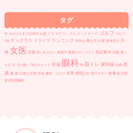
イ
ブ
タグ
ゴルフ
クレジットカード
ID
おかげさまで21周年
お題
イヌ
カラコン
ゴルフ
ランニング
サングラス
ドライブ
夫
働き方
出産
OB
伊吹山
動体視力
女医
婦
暗証番号
容量
点眼
思い出せない
授業中
教員のサングラス
無く
眼科
筋トレ
目薬
紫外線
老
なる
犬
犬が怖い
球のスピード
秋
結婚
後
長男
食事会
脳
開院記念
膝
記憶力
貯筋
貯金
趣味，ゴルフ
電子マネー
高度
管理医療機器