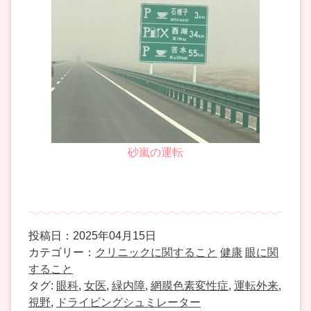
砂嵐の運転
投稿日：2025年04月15日
カテゴリー：
クリニックに関すること
健康
眼に関
すること
タグ:
眼科
,
女医
,
緑内障
,
網膜色素変性症
,
運転外来
,
視野
,
ドライビングシュミレーター