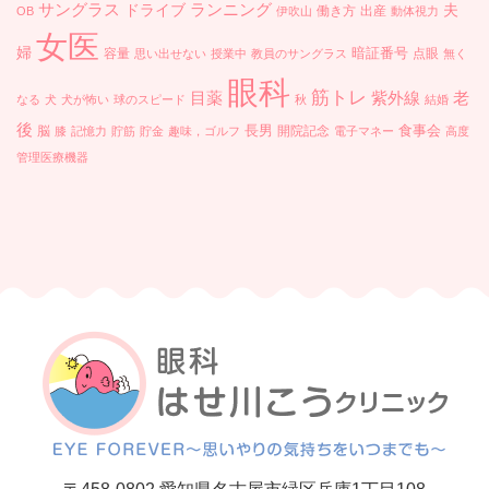
ランニング
サングラス
ドライブ
夫
働き方
出産
OB
伊吹山
動体視力
女医
婦
暗証番号
容量
点眼
思い出せない
授業中
教員のサングラス
無く
眼科
筋トレ
目薬
紫外線
老
なる
犬
犬が怖い
球のスピード
秋
結婚
後
長男
食事会
脳
開院記念
膝
記憶力
貯筋
貯金
趣味，ゴルフ
電子マネー
高度
管理医療機器