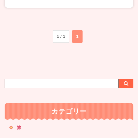
1 / 1
1
サ
検
検
イ
索
索
ト
内
カテゴリー
検
索
旅