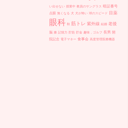
暗証番号
い出せない
授業中
教員のサングラス
目薬
点眼
無くなる
犬
犬が怖い
球のスピード
眼科
筋トレ
紫外線
老後
秋
結婚
長男
脳
開
膝
記憶力
貯筋
貯金
趣味，ゴルフ
食事会
院記念
電子マネー
高度管理医療機器