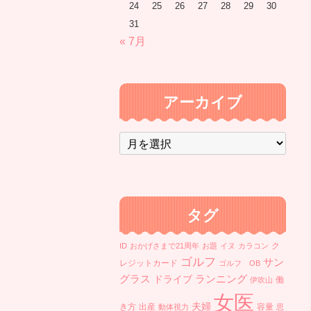
24
25
26
27
28
29
30
31
« 7月
アーカイブ
ア
ー
カ
イ
ブ
タグ
ク
ID
おかげさまで21周年
お題
イヌ
カラコン
ゴルフ
サン
レジットカード
ゴルフ OB
ランニング
グラス
ドライブ
働
伊吹山
女医
夫婦
き方
出産
容量
動体視力
思