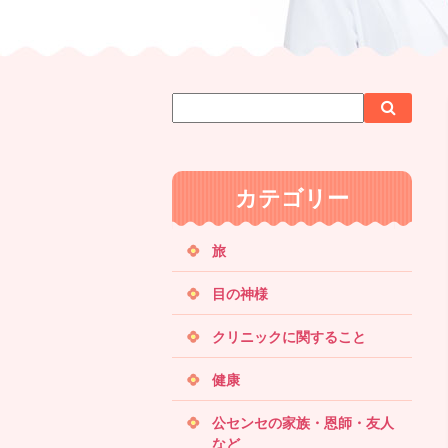
サ
検
検
イ
索
索
ト
内
カテゴリー
検
索
旅
目の神様
クリニックに関すること
健康
公センセの家族・恩師・友人
など