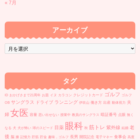
« 7月
アーカイブ
ア
ー
カ
イ
ブ
タグ
ゴルフ
クレジットカード
ID
おかげさまで21周年
お題
イヌ
カラコン
ゴルフ
ランニング
サングラス
ドライブ
夫
働き方
出産
OB
伊吹山
動体視力
女医
婦
暗証番号
容量
点眼
思い出せない
授業中
教員のサングラス
無く
眼科
筋トレ
目薬
紫外線
老
なる
犬
犬が怖い
球のスピード
秋
結婚
後
長男
食事会
脳
開院記念
膝
記憶力
貯筋
貯金
趣味，ゴルフ
電子マネー
高度