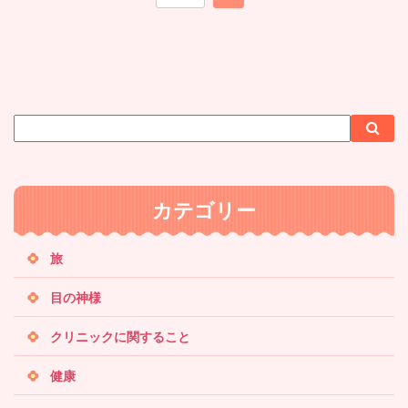
サ
検
検
イ
索
索
ト
内
カテゴリー
検
索
旅
目の神様
クリニックに関すること
健康