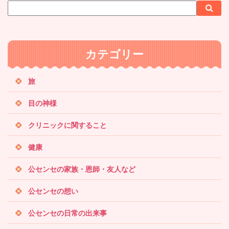
サ
検
検
イ
索
索
ト
内
カテゴリー
検
索
旅
目の神様
クリニックに関すること
健康
公センセの家族・恩師・友人など
公センセの想い
公センセの日常の出来事