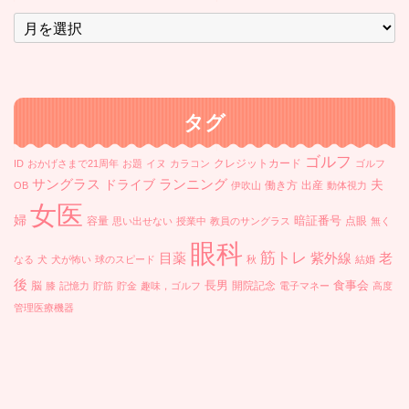
ア
ー
カ
イ
ブ
タグ
ゴルフ
クレジットカード
ID
おかげさまで21周年
お題
イヌ
カラコン
ゴルフ
ランニング
サングラス
ドライブ
夫
働き方
出産
OB
伊吹山
動体視力
女医
婦
暗証番号
容量
点眼
思い出せない
授業中
教員のサングラス
無く
眼科
筋トレ
目薬
紫外線
老
なる
犬
犬が怖い
球のスピード
秋
結婚
後
長男
食事会
脳
開院記念
膝
記憶力
貯筋
貯金
趣味，ゴルフ
電子マネー
高度
管理医療機器