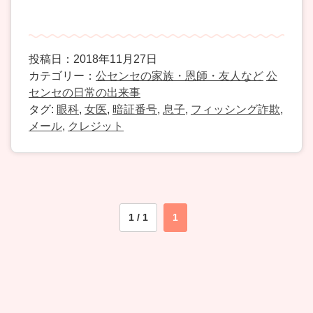
投稿日：2018年11月27日
カテゴリー：
公センセの家族・恩師・友人など
公
センセの日常の出来事
タグ:
眼科
,
女医
,
暗証番号
,
息子
,
フィッシング詐欺
,
メール
,
クレジット
1 / 1
1