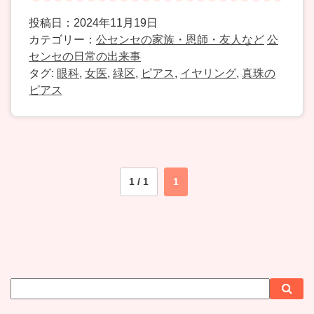
投稿日：2024年11月19日
カテゴリー：
公センセの家族・恩師・友人など
公
センセの日常の出来事
タグ:
眼科
,
女医
,
緑区
,
ピアス
,
イヤリング
,
真珠の
ピアス
1 / 1
1
サ
検
検
イ
索
索