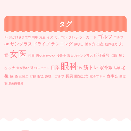
カ
イ
ブ
タグ
ゴルフ
クレジットカード
ID
おかげさまで21周年
お題
イヌ
カラコン
ゴルフ
ランニング
サングラス
ドライブ
夫
働き方
出産
OB
伊吹山
動体視力
女医
婦
暗証番号
容量
点眼
思い出せない
授業中
教員のサングラス
無く
眼科
筋トレ
目薬
紫外線
老
なる
犬
犬が怖い
球のスピード
秋
結婚
後
長男
食事会
脳
開院記念
膝
記憶力
貯筋
貯金
趣味，ゴルフ
電子マネー
高度
管理医療機器