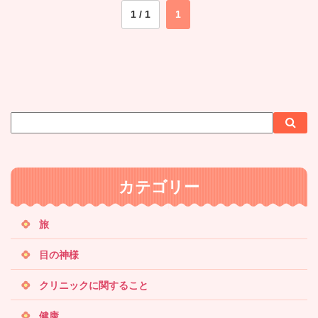
1 / 1
1
サ
検
検
イ
索
索
ト
内
カテゴリー
検
索
旅
目の神様
クリニックに関すること
健康