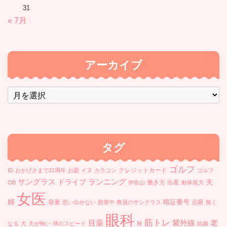
31
« 7月
アーカイブ
ア
ー
カ
イ
ブ
タグ
ゴルフ
クレジットカード
ID
おかげさまで21周年
お題
イヌ
カラコン
ゴルフ
ランニング
サングラス
ドライブ
夫
働き方
出産
OB
伊吹山
動体視力
女医
婦
暗証番号
容量
点眼
思い出せない
授業中
教員のサングラス
無く
眼科
筋トレ
目薬
紫外線
老
なる
犬
犬が怖い
球のスピード
秋
結婚