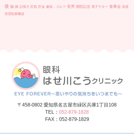
後
長男
食事会
脳
開院記念
膝
記憶力
貯筋
貯金
趣味，ゴルフ
電子マネー
高度
管理医療機器
〒458-0802 愛知県名古屋市緑区兵庫1丁目108
TEL：
052-879-1828
FAX：052-879-1829