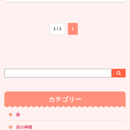
1 / 1
1
サ
検
検
イ
索
索
ト
内
カテゴリー
検
索
旅
目の神様