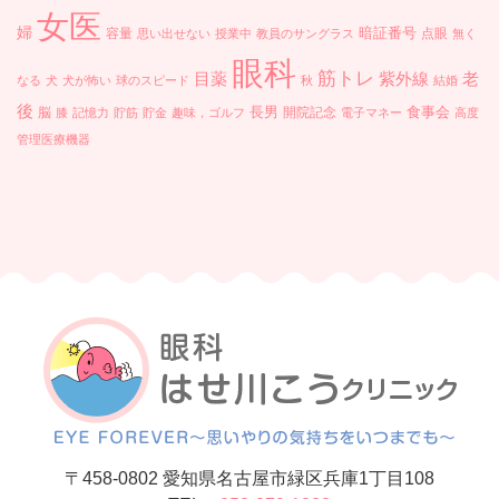
女医
婦
暗証番号
容量
点眼
思い出せない
授業中
教員のサングラス
無く
眼科
筋トレ
目薬
紫外線
老
なる
犬
犬が怖い
球のスピード
秋
結婚
後
長男
食事会
脳
開院記念
膝
記憶力
貯筋
貯金
趣味，ゴルフ
電子マネー
高度
管理医療機器
〒458-0802 愛知県名古屋市緑区兵庫1丁目108