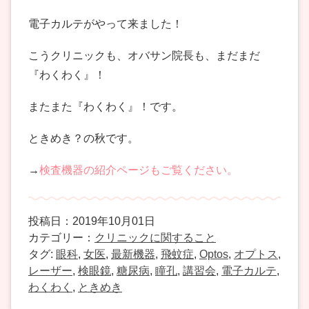
電子カルテがやって来ました！
こうクリニックも、オバサン院長も、まだまだ
『わくわく』！
またまた『わくわく』！です。
ときめき？の秋です。
→
検査機器の紹介ページもご覧ください。
投稿日：2019年10月01日
カテゴリー：
クリニックに関すること
タグ:
眼科
,
女医
,
最新機器
,
飛蚊症
,
Optos
,
オプトス
,
レーザー
,
検眼鏡
,
糖尿病
,
瞳孔
,
講習会
,
電子カルテ
,
わくわく
,
ときめき