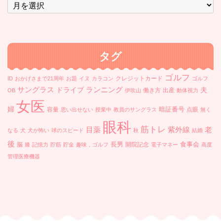
ー
カ
イ
ブ
タグ
ゴルフ
クレジットカード
ID
おかげさまで21周年
お題
イヌ
カラコン
ゴルフ
ランニング
サングラス
ドライブ
夫
働き方
出産
OB
伊吹山
動体視力
女医
婦
暗証番号
容量
点眼
思い出せない
授業中
教員のサングラス
無く
眼科
筋トレ
目薬
紫外線
老
なる
犬
犬が怖い
球のスピード
秋
結婚
後
長男
食事会
脳
開院記念
膝
記憶力
貯筋
貯金
趣味，ゴルフ
電子マネー
高度
管理医療機器