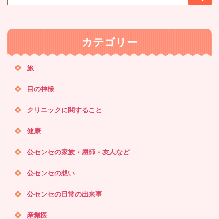
イ
索
索
ト
内
カテゴリー
検
索
旅
目の神様
クリニックに関すること
健康
公センセの家族・恩師・友人など
公センセの想い
公センセの日常の出来事
産業医