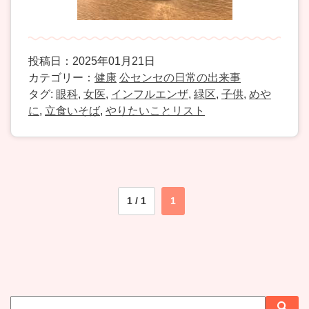
投稿日：2025年01月21日
カテゴリー：
健康
公センセの日常の出来事
タグ:
眼科
,
女医
,
インフルエンザ
,
緑区
,
子供
,
めや
に
,
立食いそば
,
やりたいことリスト
1 / 1
1
サ
検
検