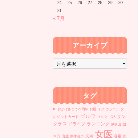
24
25
26
27
28
29
30
31
« 7月
アーカイブ
ア
ー
カ
イ
ブ
タグ
ク
ID
おかげさまで21周年
お題
イヌ
カラコン
ゴルフ
サン
レジットカード
ゴルフ OB
ランニング
グラス
ドライブ
働
伊吹山
女医
夫婦
き方
出産
容量
動体視力
思