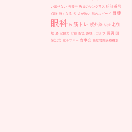
暗証番号
い出せない
授業中
教員のサングラス
目薬
点眼
無くなる
犬
犬が怖い
球のスピード
眼科
筋トレ
紫外線
老後
秋
結婚
長男
脳
開
膝
記憶力
貯筋
貯金
趣味，ゴルフ
食事会
院記念
電子マネー
高度管理医療機器