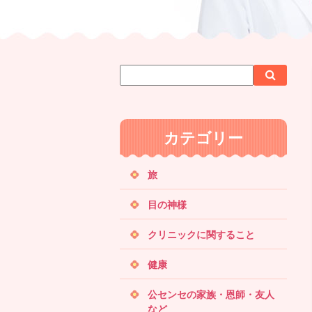
サ
検
検
イ
索
索
ト
内
カテゴリー
検
索
旅
目の神様
クリニックに関すること
健康
公センセの家族・恩師・友人
など